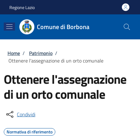
Salta al contenuto principale
Skip to footer content
Regione Lazio
Comune di Borbona
Briciole di pane
Home
/
Patrimonio
/
Ottenere l'assegnazione di un orto comunale
Ottenere l'assegnazione
di un orto comunale
Condividi
Normativa di riferimento