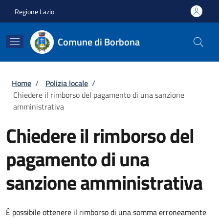
Salta al contenuto principale
Skip to footer content
Regione Lazio
Comune di Borbona
Briciole di pane
Home
/
Polizia locale
/
Chiedere il rimborso del pagamento di una sanzione
amministrativa
Chiedere il rimborso del
pagamento di una
sanzione amministrativa
È possibile ottenere il rimborso di una somma erroneamente