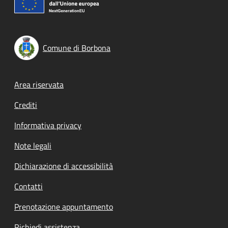
Comune di Borbona
Footer menu
Area riservata
Crediti
Informativa privacy
Note legali
Dichiarazione di accessibilità
Contatti
Prenotazione appuntamento
Richiedi assistenza