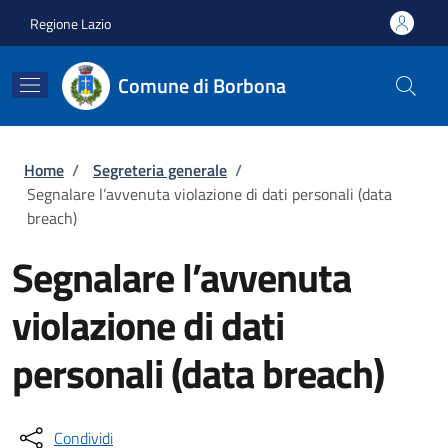
Salta al contenuto principale
Skip to footer content
Regione Lazio
Comune di Borbona
Briciole di pane
Home
/
Segreteria generale
/
Segnalare l’avvenuta violazione di dati personali (data
breach)
Segnalare l’avvenuta
violazione di dati
personali (data breach)
Condividi