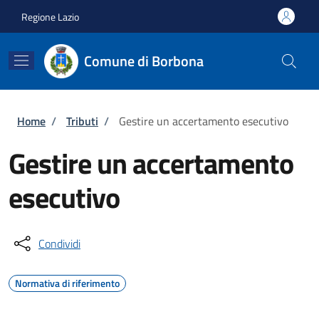
Salta al contenuto principale
Skip to footer content
Regione Lazio
Comune di Borbona
Briciole di pane
Home
/
Tributi
/
Gestire un accertamento esecutivo
Gestire un accertamento
esecutivo
Condividi
Normativa di riferimento