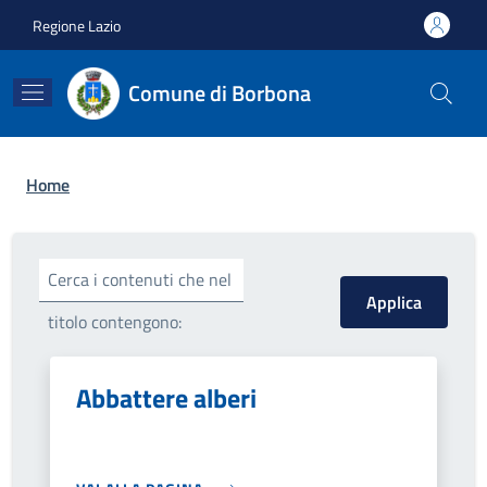
Salta al contenuto principale
Skip to footer content
Regione Lazio
Comune di Borbona
Briciole di pane
Home
Cerca i contenuti che nel
titolo contengono:
Abbattere alberi