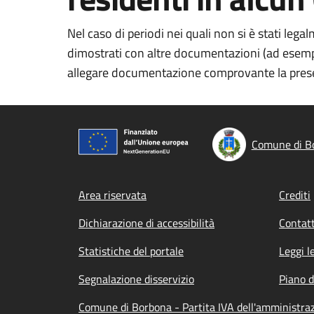
Nel caso di periodi nei quali non si è stati le
dimostrati con altre documentazioni (ad esempio 
allegare documentazione comprovante la presenz
Comune di B
Footer menu
Area riservata
Crediti
Dichiarazione di accessibilità
Contatt
Statistiche del portale
Leggi l
Segnalazione disservizio
Piano d
Comune di Borbona - Partita IVA dell'amministr