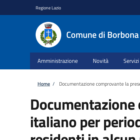
Salta al contenuto principale
Skip to footer content
Regione Lazio
Comune di Borbona
Amministrazione
Novità
Servizi
Briciole di pane
Home
/
Documentazione comprovante la presenza
Documentazione c
italiano per perio
residenti in alcu