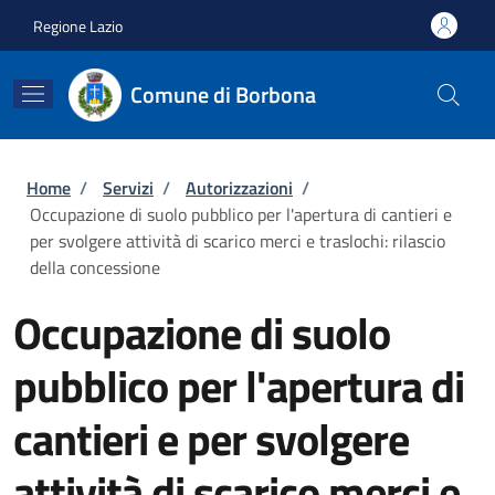
Salta al contenuto principale
Skip to footer content
Regione Lazio
Comune di Borbona
Briciole di pane
Home
/
Servizi
/
Autorizzazioni
/
Occupazione di suolo pubblico per l'apertura di cantieri e
per svolgere attività di scarico merci e traslochi: rilascio
della concessione
Occupazione di suolo
pubblico per l'apertura di
cantieri e per svolgere
attività di scarico merci e