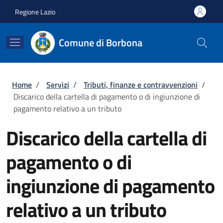
Salta al contenuto principale
Skip to footer content
Regione Lazio
Comune di Borbona
Briciole di pane
Home
/
Servizi
/
Tributi, finanze e contravvenzioni
/
Discarico della cartella di pagamento o di ingiunzione di
pagamento relativo a un tributo
Discarico della cartella di
pagamento o di
ingiunzione di pagamento
relativo a un tributo