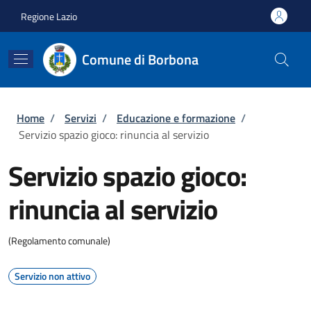
Salta al contenuto principale
Skip to footer content
Regione Lazio
Comune di Borbona
Briciole di pane
Home
/
Servizi
/
Educazione e formazione
/
Servizio spazio gioco: rinuncia al servizio
Servizio spazio gioco:
rinuncia al servizio
(Regolamento comunale)
Servizio non attivo