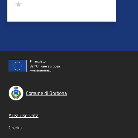
Valuta 1 stelle su 5
Comune di Borbona
Footer menu
Area riservata
Crediti