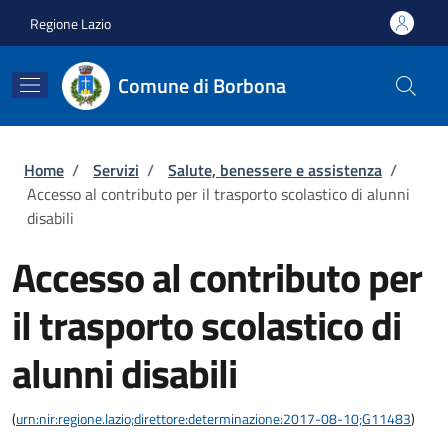
Salta al contenuto principale
Skip to footer content
Regione Lazio
Comune di Borbona
Briciole di pane
Home
/
Servizi
/
Salute, benessere e assistenza
/
Accesso al contributo per il trasporto scolastico di alunni
disabili
Accesso al contributo per
il trasporto scolastico di
alunni disabili
(
urn:nir:regione.lazio;direttore:determinazione:2017-08-10;G11483
)