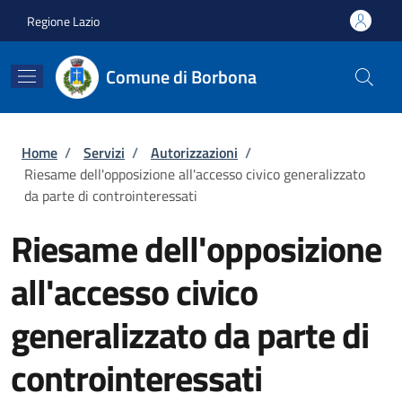
Salta al contenuto principale
Skip to footer content
Regione Lazio
Comune di Borbona
Briciole di pane
Home
/
Servizi
/
Autorizzazioni
/
Riesame dell'opposizione all'accesso civico generalizzato
da parte di controinteressati
Riesame dell'opposizione
all'accesso civico
generalizzato da parte di
controinteressati