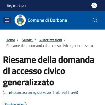
Salta al contenuto principale
Skip to footer content
Regione Lazio
Comune di Borbona
Briciole di pane
Home
/
Servizi
/
Autorizzazioni
/
Riesame della domanda di accesso civico generalizzato
Riesame della domanda
di accesso civico
generalizzato
(
urn:nir:stato:decreto.legislativo:2013-03-14;33~art5
)
Servizio attivo