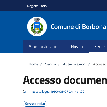
Salta al contenuto principale
Skip to footer content
Regione Lazio
Comune di Borbona
Amministrazione
Novità
Servizi
Briciole di pane
Home
/
Servizi
/
Autorizzazioni
/
Accesso
Accesso documen
(
urn:nir:stato:legge:1990-08-07;241~art22
)
Servizio attivo