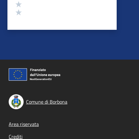
Valuta 2 stelle su 5
Valuta 1 stelle su 5
Comune di Borbona
Footer menu
Area riservata
Crediti