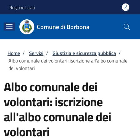
Salta al contenuto principale
Skip to footer content
Regione Lazio
Comune di Borbona
Briciole di pane
Home
/
Servizi
/
Giustizia e sicurezza pubblica
/
Albo comunale dei volontari: iscrizione all'albo comunale
dei volontari
Albo comunale dei
volontari: iscrizione
all'albo comunale dei
volontari