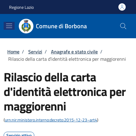
Salta al contenuto principale
Skip to footer content
Regione Lazio
Comune di Borbona
Briciole di pane
Home
/
Servizi
/
Anagrafe e stato civile
/
Rilascio della carta d'identità elettronica per maggiorenni
Rilascio della carta
d'identità elettronica per
maggiorenni
(
urn:nir:ministero.interno:decreto:2015-12-23~art4
)
Servizio attivo