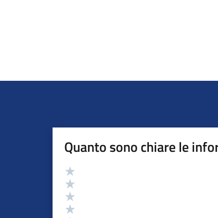
Quanto sono chiare le info
Valutazione
Valuta 5 stelle su 5
Valuta 4 stelle su 5
Valuta 3 stelle su 5
Valuta 2 stelle su 5