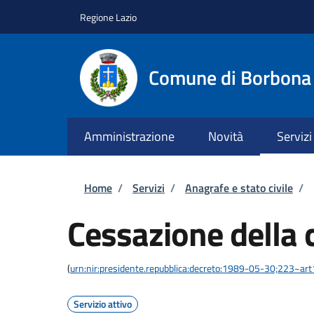
Salta al contenuto principale
Skip to footer content
Regione Lazio
Comune di Borbona
Amministrazione
Novità
Servizi
Briciole di pane
Home
/
Servizi
/
Anagrafe e stato civile
/
Cessazione della 
(
urn:nir:presidente.repubblica:decreto:1989-05-30;223~ar
Servizio attivo