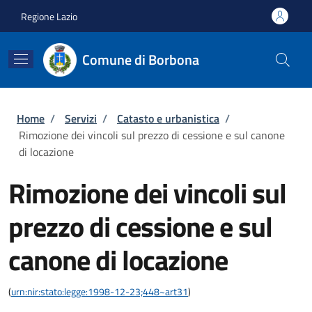
Salta al contenuto principale
Skip to footer content
Regione Lazio
Comune di Borbona
Briciole di pane
Home
/
Servizi
/
Catasto e urbanistica
/
Rimozione dei vincoli sul prezzo di cessione e sul canone
di locazione
Rimozione dei vincoli sul
prezzo di cessione e sul
canone di locazione
(
urn:nir:stato:legge:1998-12-23;448~art31
)