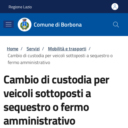
Salta al contenuto principale
Skip to footer content
Regione Lazio
Comune di Borbona
Briciole di pane
Home
/
Servizi
/
Mobilità e trasporti
/
Cambio di custodia per veicoli sottoposti a sequestro o
fermo amministrativo
Cambio di custodia per
veicoli sottoposti a
sequestro o fermo
amministrativo