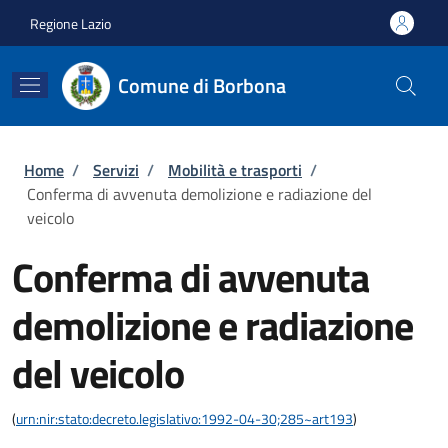
Salta al contenuto principale
Skip to footer content
Regione Lazio
Comune di Borbona
Briciole di pane
Home
/
Servizi
/
Mobilità e trasporti
/
Conferma di avvenuta demolizione e radiazione del
veicolo
Conferma di avvenuta
demolizione e radiazione
del veicolo
(
urn:nir:stato:decreto.legislativo:1992-04-30;285~art193
)