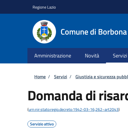
Salta al contenuto principale
Skip to footer content
Regione Lazio
Comune di Borbona
Amministrazione
Novità
Servizi
Briciole di pane
Home
/
Servizi
/
Giustizia e sicurezza pubbl
Domanda di risar
(
urn:nir:stato:regio.decreto:1942-03-16;262~art2043
)
Servizio attivo