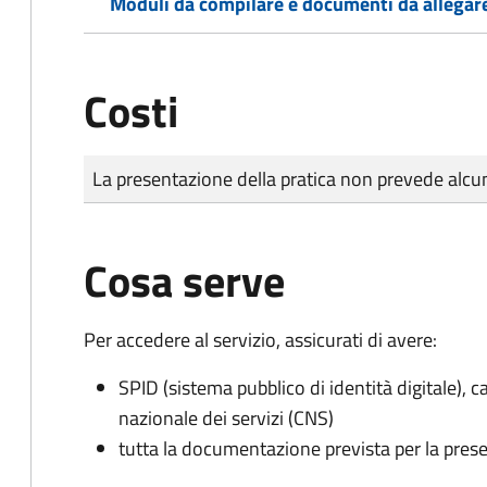
Moduli da compilare e documenti da allegar
Costi
Tipo di pagamento
Importo
La presentazione della pratica non prevede al
Cosa serve
Per accedere al servizio, assicurati di avere:
SPID (sistema pubblico di identità digitale), ca
nazionale dei servizi (CNS)
tutta la documentazione prevista per la prese