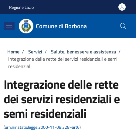
Salta al contenuto principale
Skip to footer content
Regione Lazio
Comune di Borbona
Briciole di pane
Home
/
Servizi
/
Salute, benessere e assistenza
/
Integrazione delle rette dei servizi residenziali e semi
residenziali
Integrazione delle rette
dei servizi residenziali e
semi residenziali
(
urn:nir:stato:legge:2000-11-08;328~art6
)