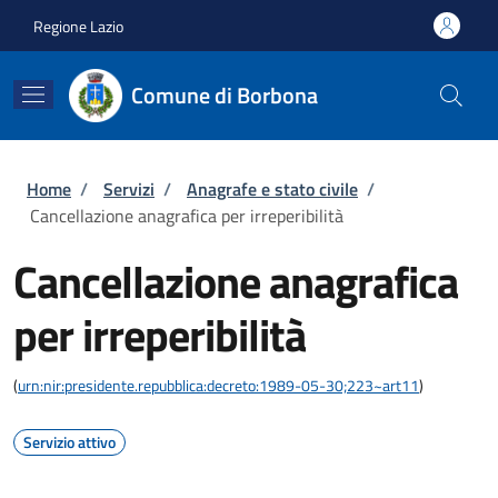
Salta al contenuto principale
Skip to footer content
Regione Lazio
Comune di Borbona
Briciole di pane
Home
/
Servizi
/
Anagrafe e stato civile
/
Cancellazione anagrafica per irreperibilità
Cancellazione anagrafica
per irreperibilità
(
urn:nir:presidente.repubblica:decreto:1989-05-30;223~art11
)
Servizio attivo