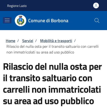
Salta al contenuto principale
Skip to footer content
Regione Lazio
Comune di Borbona
Briciole di pane
Home
/
Servizi
/
Mobilità e trasporti
/
Rilascio del nulla osta per il transito saltuario con carrelli
non immatricolati su area ad uso pubblico
Rilascio del nulla osta per
il transito saltuario con
carrelli non immatricolati
su area ad uso pubblico