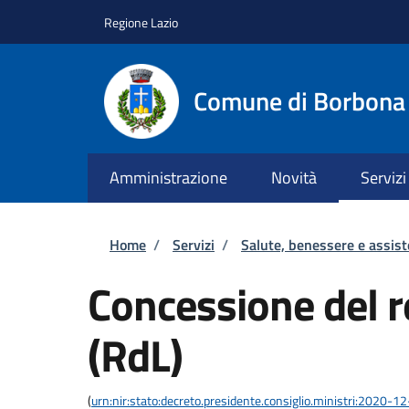
Salta al contenuto principale
Skip to footer content
Regione Lazio
Comune di Borbona
Amministrazione
Novità
Servizi
Briciole di pane
Home
/
Servizi
/
Salute, benessere e assis
Concessione del re
(RdL)
(
urn:nir:stato:decreto.presidente.consiglio.ministri:2020-1