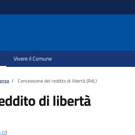
Vivere il Comune
tenza
/
Concessione del reddito di libertà (RdL)
ddito di libertà
2-17
)