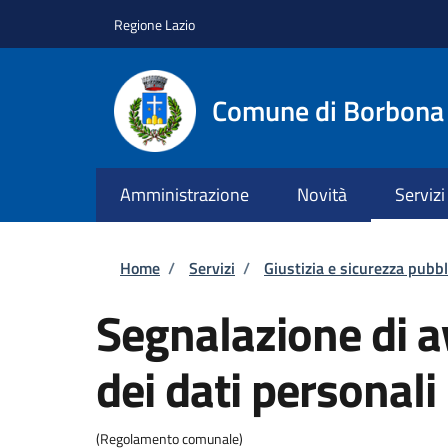
Salta al contenuto principale
Skip to footer content
Regione Lazio
Comune di Borbona
Amministrazione
Novità
Servizi
Briciole di pane
Home
/
Servizi
/
Giustizia e sicurezza pubbl
Segnalazione di a
dei dati personali
(Regolamento comunale)