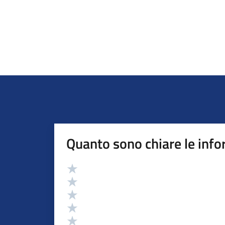
Quanto sono chiare le info
Valutazione
Valuta 5 stelle su 5
Valuta 4 stelle su 5
Valuta 3 stelle su 5
Valuta 2 stelle su 5
Valuta 1 stelle su 5