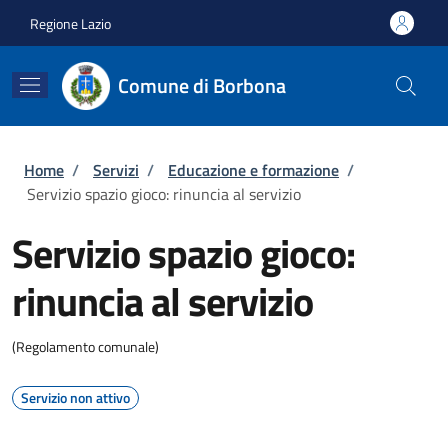
Salta al contenuto principale
Skip to footer content
Regione Lazio
Comune di Borbona
Briciole di pane
Home
/
Servizi
/
Educazione e formazione
/
Servizio spazio gioco: rinuncia al servizio
Servizio spazio gioco:
rinuncia al servizio
(Regolamento comunale)
Servizio non attivo