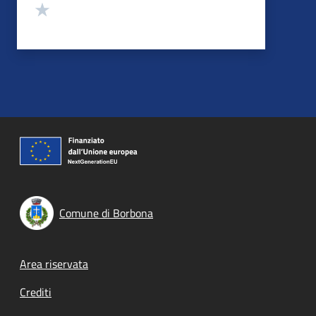
Valuta 1 stelle su 5
Comune di Borbona
Footer menu
Area riservata
Crediti