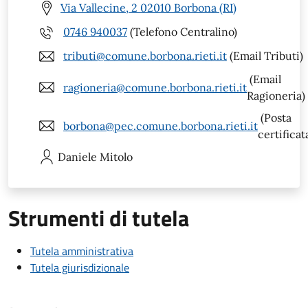
Via Vallecine, 2 02010 Borbona (RI)
0746 940037
(Telefono Centralino)
tributi@comune.borbona.rieti.it
(Email Tributi)
(Email
ragioneria@comune.borbona.rieti.it
Ragioneria)
(Posta
borbona@pec.comune.borbona.rieti.it
certificat
Daniele
Mitolo
Strumenti di tutela
Tutela amministrativa
Tutela giurisdizionale