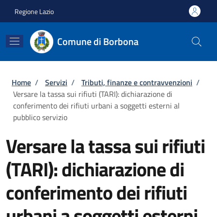
Salta al contenuto principale
Skip to footer content
Regione Lazio
Comune di Borbona
Briciole di pane
Home
/
Servizi
/
Tributi, finanze e contravvenzioni
/
Versare la tassa sui rifiuti (TARI): dichiarazione di
conferimento dei rifiuti urbani a soggetti esterni al
pubblico servizio
Versare la tassa sui rifiuti
(TARI): dichiarazione di
conferimento dei rifiuti
urbani a soggetti esterni