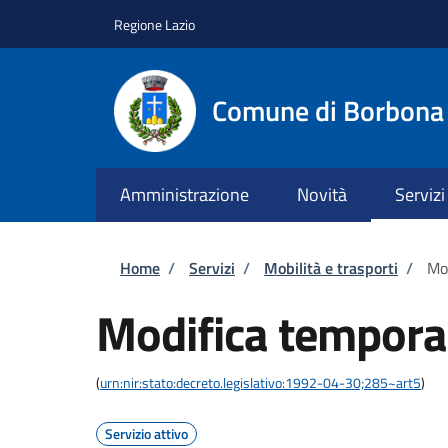
Salta al contenuto principale
Skip to footer content
Regione Lazio
Comune di Borbona
Amministrazione
Novità
Servizi
Briciole di pane
Home
/
Servizi
/
Mobilità e trasporti
/
Mod
Modifica temporan
(
urn:nir:stato:decreto.legislativo:1992-04-30;285~art5
)
Servizio attivo