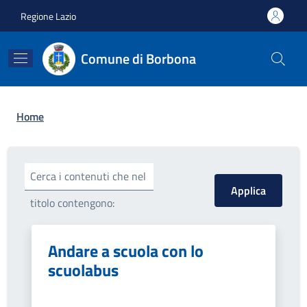
Salta al contenuto principale
Skip to footer content
Regione Lazio
Comune di Borbona
Briciole di pane
Home
Cerca i contenuti che nel
titolo contengono:
Andare a scuola con lo
scuolabus