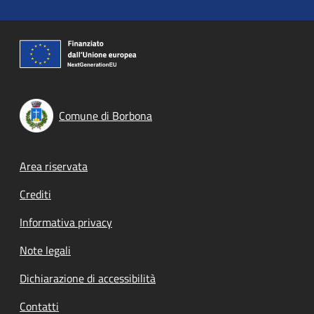
Comune di Borbona
Footer menu
Area riservata
Crediti
Informativa privacy
Note legali
Dichiarazione di accessibilità
Contatti