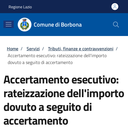
Salta al contenuto principale
Skip to footer content
Regione Lazio
Comune di Borbona
Briciole di pane
Home
/
Servizi
/
Tributi, finanze e contravvenzioni
/
Accertamento esecutivo: rateizzazione dell'importo
dovuto a seguito di accertamento
Accertamento esecutivo:
rateizzazione dell'importo
dovuto a seguito di
accertamento